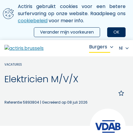
Aller au contenu principal
We gebruiken cookies
Actiris gebruikt cookies voor een betere
ermer le menu
surfervaring op onze website. Raadpleeg ons
cookiebeleid
voor meer info.
Verander mijn voorkeuren
OK
Burgers
Nl
VACATURES
Elektricien M/V/X
Referentie 5893804
| Gecreëerd op 08 juli 2026