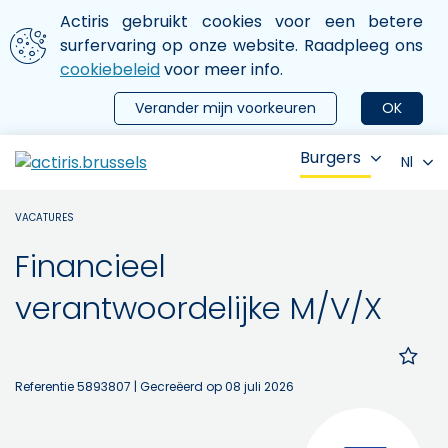
Aller au contenu principal
We gebruiken cookies
Actiris gebruikt cookies voor een betere
ermer le menu
surfervaring op onze website. Raadpleeg ons
cookiebeleid
voor meer info.
Verander mijn voorkeuren
OK
Burgers
Nl
VACATURES
Financieel
verantwoordelijke M/V/X
Referentie 5893807
| Gecreëerd op 08 juli 2026