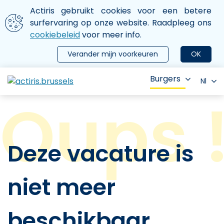
Aller au contenu principal
We gebruiken cookies
Actiris gebruikt cookies voor een betere
ermer le menu
surfervaring op onze website. Raadpleeg ons
cookiebeleid
voor meer info.
Verander mijn voorkeuren
OK
Burgers
Nl
Deze vacature is
niet meer
beschikbaar.