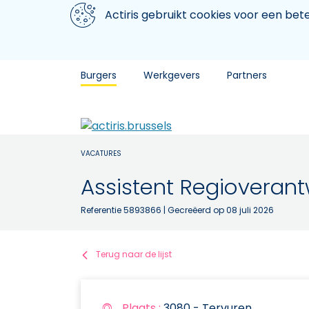
Aller au contenu principal
We gebruiken cookies
Actiris gebruikt cookies voor een be
Burgers
Werkgevers
Partners
VACATURES
Assistent Regioverant
Referentie 5893866
| Gecreëerd op 08 juli 2026
Terug naar de lijst
Plaats :
3080 - Tervuren