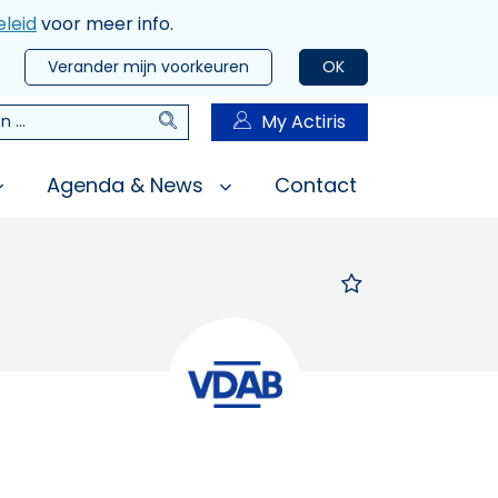
leid
voor meer info.
Verander mijn voorkeuren
OK
Zoeken
My Actiris
n
Agenda & News
Contact