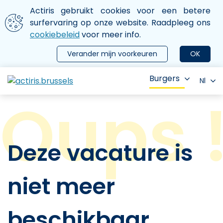
Aller au contenu principal
We gebruiken cookies
Actiris gebruikt cookies voor een betere
ermer le menu
surfervaring op onze website. Raadpleeg ons
cookiebeleid
voor meer info.
Verander mijn voorkeuren
OK
Burgers
Nl
Deze vacature is
niet meer
beschikbaar.