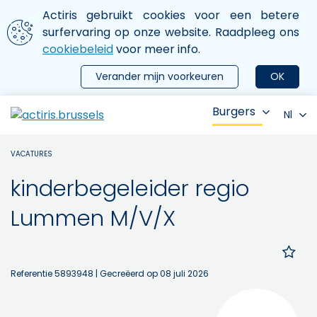
Aller au contenu principal
We gebruiken cookies
Actiris gebruikt cookies voor een betere
ermer le menu
surfervaring op onze website. Raadpleeg ons
cookiebeleid
voor meer info.
Verander mijn voorkeuren
OK
Burgers
Nl
VACATURES
kinderbegeleider regio
Lummen M/V/X
Referentie 5893948
| Gecreëerd op 08 juli 2026