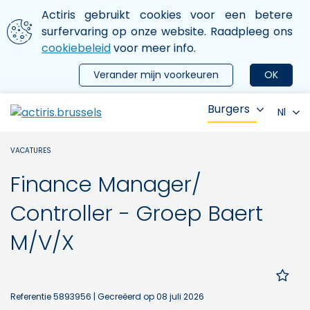
Aller au contenu principal
We gebruiken cookies
Actiris gebruikt cookies voor een betere
ermer le menu
surfervaring op onze website. Raadpleeg ons
cookiebeleid
voor meer info.
Verander mijn voorkeuren
OK
Burgers
Nl
VACATURES
Finance Manager/
Controller - Groep Baert
M/V/X
Referentie 5893956
| Gecreëerd op 08 juli 2026