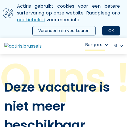
Aller au contenu principal
We gebruiken cookies
Actiris gebruikt cookies voor een betere
ermer le menu
surfervaring op onze website. Raadpleeg ons
cookiebeleid
voor meer info.
Verander mijn voorkeuren
OK
Burgers
Nl
Deze vacature is
niet meer
beschikbaar.