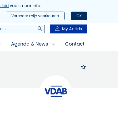
leid
voor meer info.
Verander mijn voorkeuren
OK
Zoeken
My Actiris
n
Agenda & News
Contact