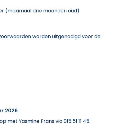
ster (maximaal drie maanden oud).
svoorwaarden worden uitgenodigd voor de
er 2026
.
p met Yasmine Frans via 015 51 11 45.