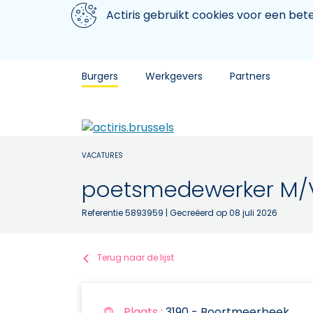
Aller au contenu principal
We gebruiken cookies
Actiris gebruikt cookies voor een be
Burgers
Werkgevers
Partners
VACATURES
poetsmedewerker M/
Referentie 5893959
| Gecreëerd op 08 juli 2026
Terug naar de lijst
Plaats :
3190 - Boortmeerbeek