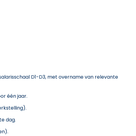
salarisschaal D1-D3, met overname van relevante
r één jaar.
rkstelling).
te dag.
en).