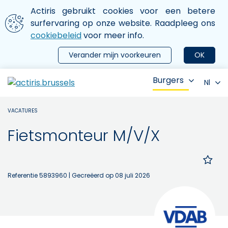
Aller au contenu principal
We gebruiken cookies
Actiris gebruikt cookies voor een betere
ermer le menu
surfervaring op onze website. Raadpleeg ons
cookiebeleid
voor meer info.
Verander mijn voorkeuren
OK
Burgers
Nl
VACATURES
Fietsmonteur M/V/X
Referentie 5893960
| Gecreëerd op 08 juli 2026