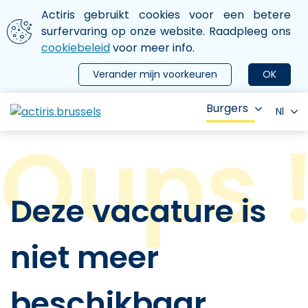
Aller au contenu principal
We gebruiken cookies
Actiris gebruikt cookies voor een betere
ermer le menu
surfervaring op onze website. Raadpleeg ons
cookiebeleid
voor meer info.
Verander mijn voorkeuren
OK
Burgers
Nl
Deze vacature is
niet meer
beschikbaar.