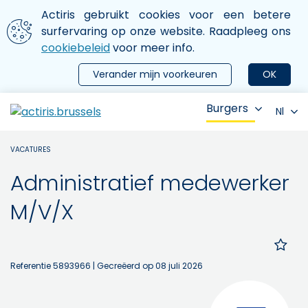
Aller au contenu principal
We gebruiken cookies
Actiris gebruikt cookies voor een betere
ermer le menu
surfervaring op onze website. Raadpleeg ons
cookiebeleid
voor meer info.
Verander mijn voorkeuren
OK
Burgers
Nl
VACATURES
Administratief medewerker
M/V/X
Referentie 5893966
| Gecreëerd op 08 juli 2026