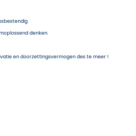
essbestendig
eemoplossend denken.
tivatie en doorzettingsvermogen des te meer !