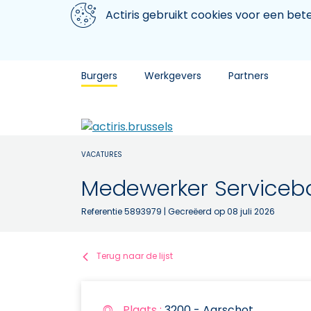
Aller au contenu principal
We gebruiken cookies
Actiris gebruikt cookies voor een be
Burgers
Werkgevers
Partners
VACATURES
Medewerker Serviceba
Referentie 5893979
| Gecreëerd op 08 juli 2026
Terug naar de lijst
Plaats :
3200 - Aarschot