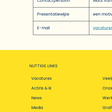
Contactpersoon
Mats Va
Presentatiewijze
een motiv
E-mail
vacature
NUTTIGE LINKS
Vacatures
Veel
Actiris & ik
Onz
News
Werke
Media
Graf