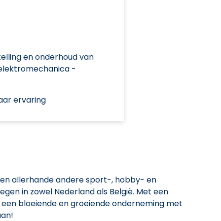
elling en onderhoud van
elektromechanica -
aar ervaring
uin- en allerhande andere sport-, hobby- en
gelegen in zowel Nederland als België. Met een
EK een bloeiende en groeiende onderneming met
aan!