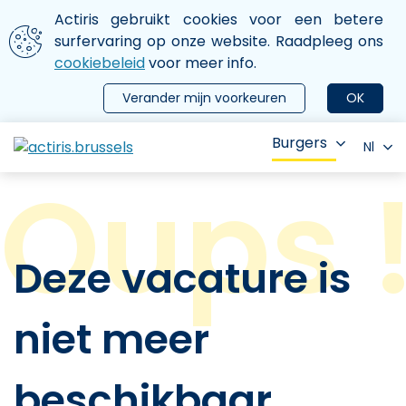
Aller au contenu principal
We gebruiken cookies
Actiris gebruikt cookies voor een betere
ermer le menu
surfervaring op onze website. Raadpleeg ons
cookiebeleid
voor meer info.
Verander mijn voorkeuren
OK
Burgers
Nl
Deze vacature is
niet meer
beschikbaar.