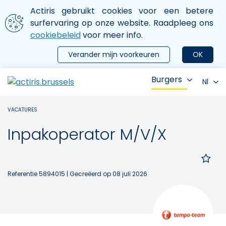
Aller au contenu principal
We gebruiken cookies
Actiris gebruikt cookies voor een betere
ermer le menu
surfervaring op onze website. Raadpleeg ons
cookiebeleid
voor meer info.
Verander mijn voorkeuren
OK
Burgers
Nl
VACATURES
Inpakoperator M/V/X
Referentie 5894015
| Gecreëerd op 08 juli 2026