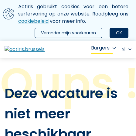
Aller au contenu principal
We gebruiken cookies
Actiris gebruikt cookies voor een betere
ermer le menu
surfervaring op onze website. Raadpleeg ons
cookiebeleid
voor meer info.
Verander mijn voorkeuren
OK
Burgers
Nl
Deze vacature is
niet meer
beschikbaar.