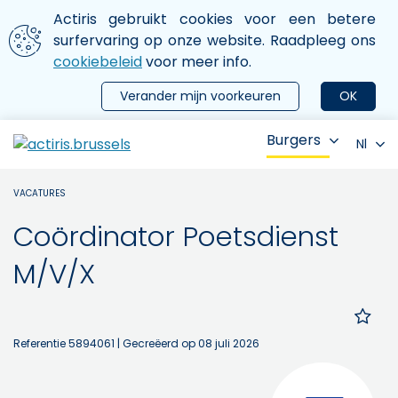
Aller au contenu principal
We gebruiken cookies
Actiris gebruikt cookies voor een betere
ermer le menu
surfervaring op onze website. Raadpleeg ons
cookiebeleid
voor meer info.
Verander mijn voorkeuren
OK
Burgers
Nl
VACATURES
Coördinator Poetsdienst
M/V/X
Referentie 5894061
| Gecreëerd op 08 juli 2026