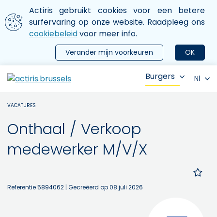
Aller au contenu principal
We gebruiken cookies
Actiris gebruikt cookies voor een betere
ermer le menu
surfervaring op onze website. Raadpleeg ons
cookiebeleid
voor meer info.
Verander mijn voorkeuren
OK
Burgers
Nl
VACATURES
Onthaal / Verkoop
medewerker M/V/X
Referentie 5894062
| Gecreëerd op 08 juli 2026