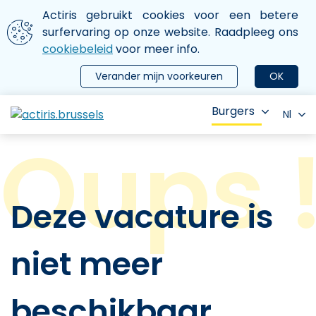
Aller au contenu principal
We gebruiken cookies
Actiris gebruikt cookies voor een betere
ermer le menu
surfervaring op onze website. Raadpleeg ons
cookiebeleid
voor meer info.
Verander mijn voorkeuren
OK
Burgers
Nl
Deze vacature is
niet meer
beschikbaar.