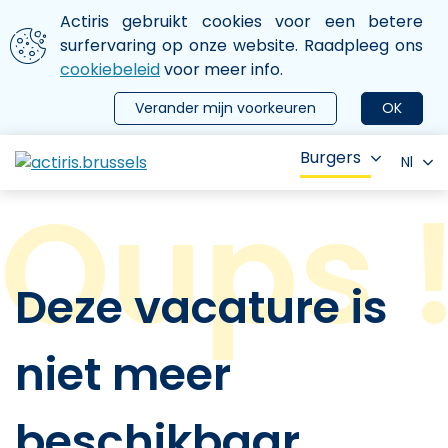
Aller au contenu principal
We gebruiken cookies
Actiris gebruikt cookies voor een betere
ermer le menu
surfervaring op onze website. Raadpleeg ons
cookiebeleid
voor meer info.
Verander mijn voorkeuren
OK
Burgers
Nl
Deze vacature is
niet meer
beschikbaar.