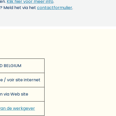
len.
Klik hier voor meer info
.
? Meld het via het
contactformulier
.
D BELGIUM
e / voir site internet
en via Web site
van de werkgever