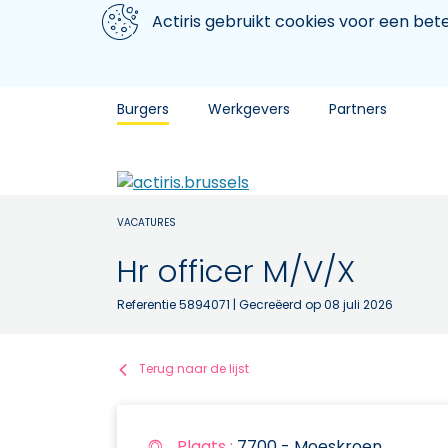
Aller au contenu principal
We gebruiken cookies
Actiris gebruikt cookies voor een be
Burgers
Werkgevers
Partners
VACATURES
Hr officer M/V/X
Referentie 5894071
| Gecreëerd op 08 juli 2026
Terug naar de lijst
Plaats :
7700 - Moeskroen