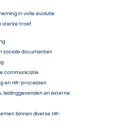
eming in volle evolutie
n sterke troef
ing
en sociale documenten
ng
rne communicatie
ing en HR-processen
 leidinggevenden en externe
nemen binnen diverse HR-