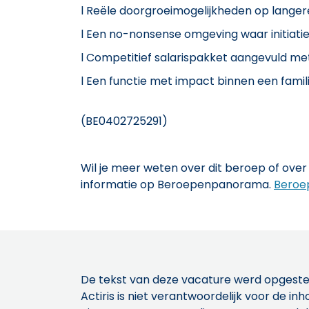
l Reële doorgroeimogelijkheden op langer
l Een no-nonsense omgeving waar initiat
l Competitief salarispakket aangevuld me
l Een functie met impact binnen een fam
(BE0402725291)
Wil je meer weten over dit beroep of over 
informatie op Beroepenpanorama.
Beroe
De tekst van deze vacature werd opgeste
Actiris is niet verantwoordelijk voor de 