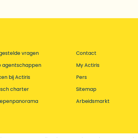
gestelde vragen
Contact
e agentschappen
My Actiris
n bij Actiris
Pers
isch charter
Sitemap
oepenpanorama
Arbeidsmarkt