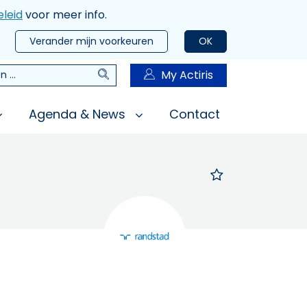
leid
voor meer info.
Verander mijn voorkeuren
OK
Zoeken
My Actiris
n
Agenda & News
Contact