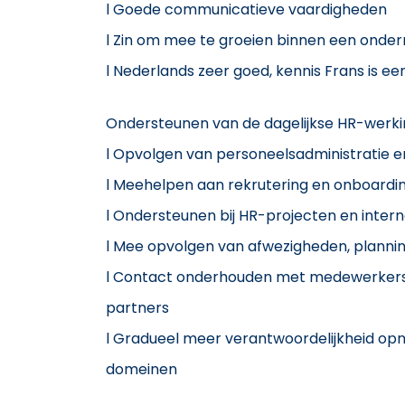
l Goede communicatieve vaardigheden
l Zin om mee te groeien binnen een ondern
l Nederlands zeer goed, kennis Frans is ee
Ondersteunen van de dagelijkse HR-werk
l Opvolgen van personeelsadministratie 
l Meehelpen aan rekrutering en onboardi
l Ondersteunen bij HR-projecten en inte
l Mee opvolgen van afwezigheden, plann
l Contact onderhouden met medewerkers,
partners
l Gradueel meer verantwoordelijkheid op
domeinen