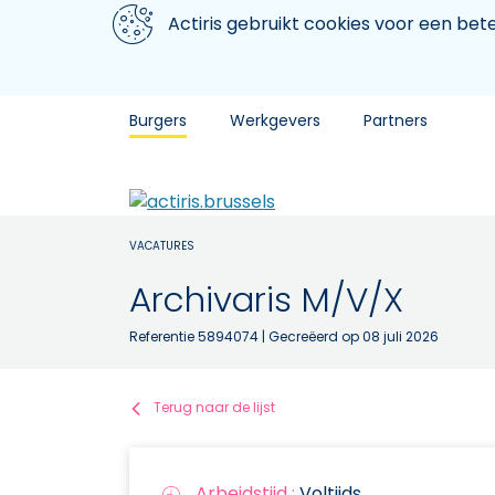
Aller au contenu principal
We gebruiken cookies
Actiris gebruikt cookies voor een be
Burgers
Werkgevers
Partners
VACATURES
Archivaris M/V/X
Referentie 5894074
| Gecreëerd op 08 juli 2026
Terug naar de lijst
Arbeidstijd :
Voltijds