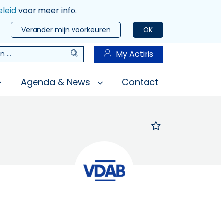
leid
voor meer info.
Verander mijn voorkeuren
OK
Zoeken
My Actiris
n
Agenda & News
Contact