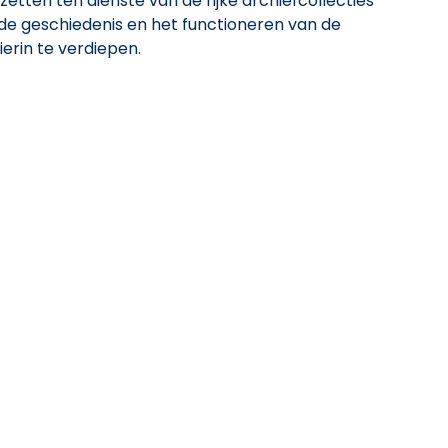
zetten ten dienste van de rijke archiefcollecties
de geschiedenis en het functioneren van de
ierin te verdiepen.