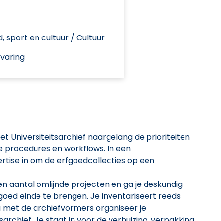
jd, sport en cultuur / Cultuur
varing
t Universiteitsarchief naargelang de prioriteiten
e procedures en workflows. In een
ertise in om de erfgoedcollecties op een
n aantal omlijnde projecten en ga je deskundig
oed einde te brengen. Je inventariseert reeds
 met de archiefvormers organiseer je
archief. Je staat in voor de verhuizing, verpakking,