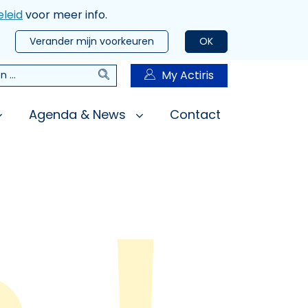
leid
voor meer info.
Verander mijn voorkeuren
OK
Zoeken
My Actiris
n
Agenda & News
Contact