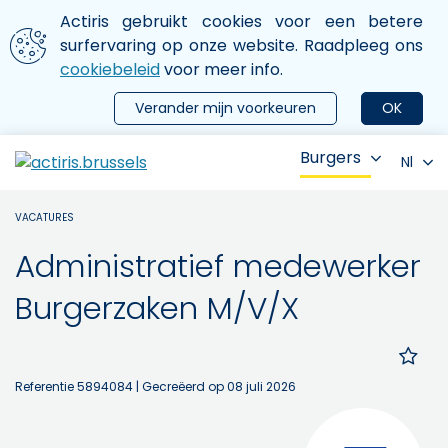
Aller au contenu principal
We gebruiken cookies
Actiris gebruikt cookies voor een betere
ermer le menu
surfervaring op onze website. Raadpleeg ons
cookiebeleid
voor meer info.
Verander mijn voorkeuren
OK
Burgers
Nl
VACATURES
Administratief medewerker
Burgerzaken M/V/X
Referentie 5894084
| Gecreëerd op 08 juli 2026