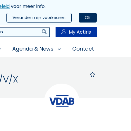
leid
voor meer info.
Verander mijn voorkeuren
OK
Zoeken
My Actiris
n
Agenda & News
Contact
/V/X