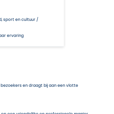
d, sport en cultuur /
aar ervaring
bezoekers en draagt bij aan een vlotte
p een vriendelijke en professionele manier.