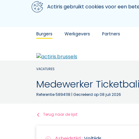
Aller au contenu principal
We gebruiken cookies
Actiris gebruikt cookies voor een be
Burgers
Werkgevers
Partners
VACATURES
Medewerker Ticketbal
Referentie 5894118
| Gecreëerd op 08 juli 2026
Terug naar de lijst
Arbeidstijd :
Voltijds