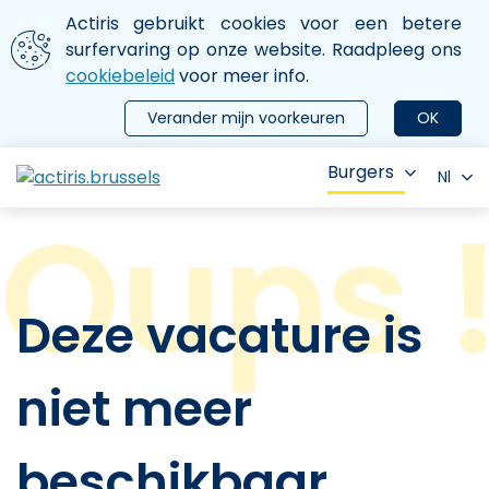
Aller au contenu principal
We gebruiken cookies
Actiris gebruikt cookies voor een betere
ermer le menu
surfervaring op onze website. Raadpleeg ons
cookiebeleid
voor meer info.
Verander mijn voorkeuren
OK
Burgers
Nl
Deze vacature is
niet meer
beschikbaar.