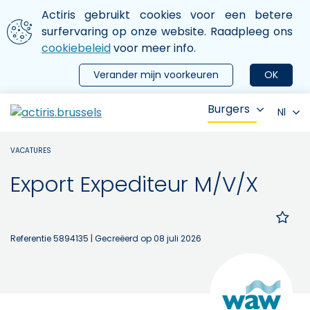
Aller au contenu principal
We gebruiken cookies
Actiris gebruikt cookies voor een betere
ermer le menu
surfervaring op onze website. Raadpleeg ons
cookiebeleid
voor meer info.
Verander mijn voorkeuren
OK
Burgers
Nl
VACATURES
Export Expediteur M/V/X
Referentie 5894135
| Gecreëerd op 08 juli 2026