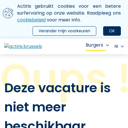
Aller au contenu principal
We gebruiken cookies
Actiris gebruikt cookies voor een betere
ermer le menu
surfervaring op onze website. Raadpleeg ons
cookiebeleid
voor meer info.
Verander mijn voorkeuren
OK
Burgers
Nl
Deze vacature is
niet meer
beschikbaar.