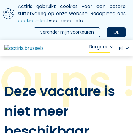
Aller au contenu principal
We gebruiken cookies
Actiris gebruikt cookies voor een betere
ermer le menu
surfervaring op onze website. Raadpleeg ons
cookiebeleid
voor meer info.
Verander mijn voorkeuren
OK
Burgers
Nl
Deze vacature is
niet meer
beschikbaar.