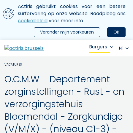
Aller au contenu principal
We gebruiken cookies
Actiris gebruikt cookies voor een betere
ermer le menu
surfervaring op onze website. Raadpleeg ons
cookiebeleid
voor meer info.
Verander mijn voorkeuren
OK
Burgers
Nl
VACATURES
O.C.M.W - Departement
zorginstellingen - Rust - en
verzorgingstehuis
Bloemendal - Zorgkundige
(V/M/X) - (niveau C1-3) -