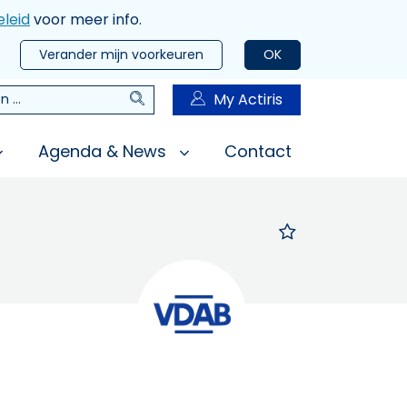
leid
voor meer info.
Verander mijn voorkeuren
OK
Zoeken
My Actiris
n
Agenda & News
Contact