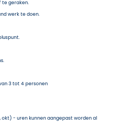
f te geraken.
and werk te doen.
pluspunt.
s.
van 3 tot 4 personen
., okt) - uren kunnen aangepast worden al