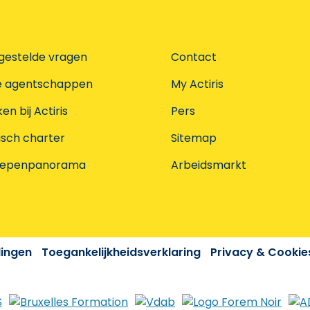
gestelde vragen
Contact
e agentschappen
My Actiris
n bij Actiris
Pers
isch charter
Sitemap
oepenpanorama
Arbeidsmarkt
dingen
Toegankelijkheidsverklaring
Privacy & Cookie