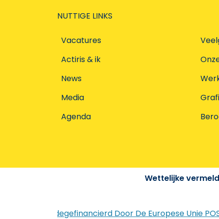
NUTTIGE LINKS
Vacatures
Veel
Actiris & ik
Onz
News
Werke
Media
Graf
Agenda
Ber
Wettelijke vermel