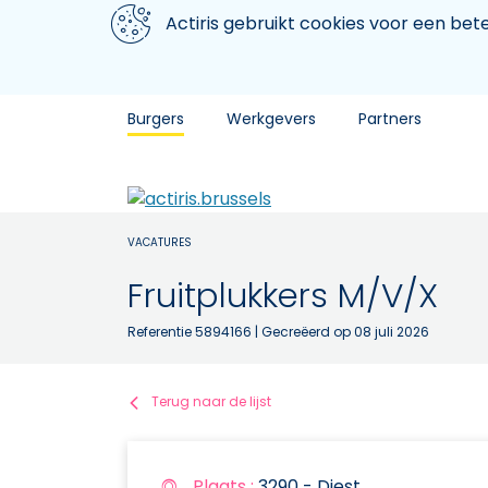
Aller au contenu principal
We gebruiken cookies
Actiris gebruikt cookies voor een be
Burgers
Werkgevers
Partners
VACATURES
Fruitplukkers M/V/X
Referentie 5894166
| Gecreëerd op 08 juli 2026
Terug naar de lijst
Plaats :
3290 - Diest