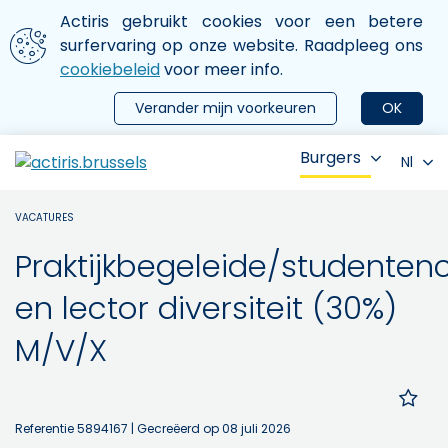
Aller au contenu principal
We gebruiken cookies
Actiris gebruikt cookies voor een betere
ermer le menu
surfervaring op onze website. Raadpleeg ons
cookiebeleid
voor meer info.
Verander mijn voorkeuren
OK
Burgers
Nl
VACATURES
Praktijkbegeleide/studente
en lector diversiteit (30%)
M/V/X
Referentie 5894167
| Gecreëerd op 08 juli 2026