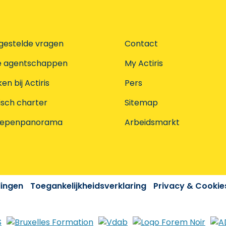
gestelde vragen
Contact
e agentschappen
My Actiris
n bij Actiris
Pers
isch charter
Sitemap
oepenpanorama
Arbeidsmarkt
dingen
Toegankelijkheidsverklaring
Privacy & Cookie