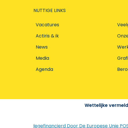
NUTTIGE LINKS
Vacatures
Veel
Actiris & ik
Onz
News
Werke
Media
Graf
Agenda
Ber
Wettelijke vermel