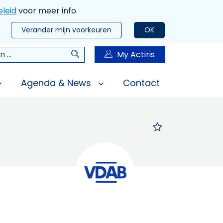
leid
voor meer info.
Verander mijn voorkeuren
OK
Zoeken
My Actiris
n
Agenda & News
Contact