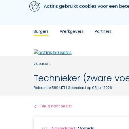
Aller au contenu principal
We gebruiken cookies
Actiris gebruikt cookies voor een be
Burgers
Werkgevers
Partners
VACATURES
Technieker (zware vo
Referentie 5894171
| Gecreëerd op 08 juli 2026
Terug naar de lijst
Arbeidstijd :
Voltijds