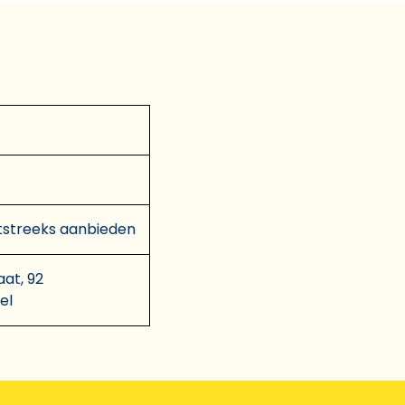
tstreeks aanbieden
aat, 92
el