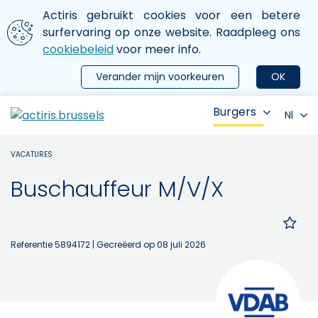
Aller au contenu principal
We gebruiken cookies
Actiris gebruikt cookies voor een betere
ermer le menu
surfervaring op onze website. Raadpleeg ons
cookiebeleid
voor meer info.
Verander mijn voorkeuren
OK
Burgers
Nl
VACATURES
Buschauffeur M/V/X
Referentie 5894172
| Gecreëerd op 08 juli 2026