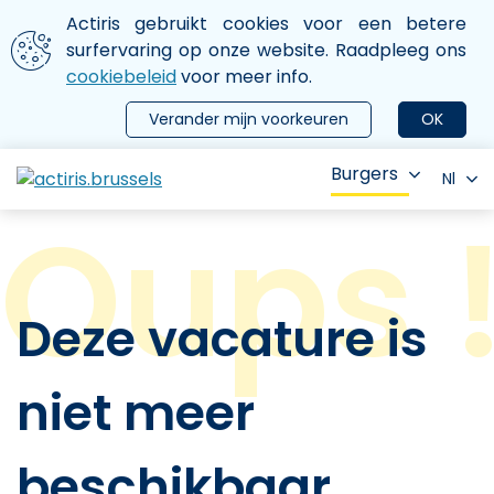
Aller au contenu principal
We gebruiken cookies
Actiris gebruikt cookies voor een betere
ermer le menu
surfervaring op onze website. Raadpleeg ons
cookiebeleid
voor meer info.
Verander mijn voorkeuren
OK
Burgers
Nl
Deze vacature is
niet meer
beschikbaar.