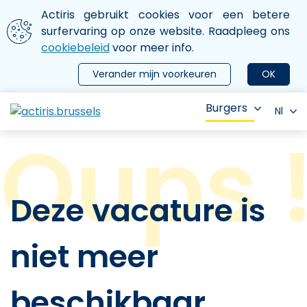
Aller au contenu principal
We gebruiken cookies
Actiris gebruikt cookies voor een betere
ermer le menu
surfervaring op onze website. Raadpleeg ons
cookiebeleid
voor meer info.
Verander mijn voorkeuren
OK
Burgers
Nl
Deze vacature is
niet meer
beschikbaar.