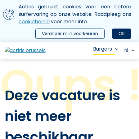
Aller au contenu principal
We gebruiken cookies
Actiris gebruikt cookies voor een betere
ermer le menu
surfervaring op onze website. Raadpleeg ons
cookiebeleid
voor meer info.
Verander mijn voorkeuren
OK
Burgers
Nl
Deze vacature is
niet meer
beschikbaar.