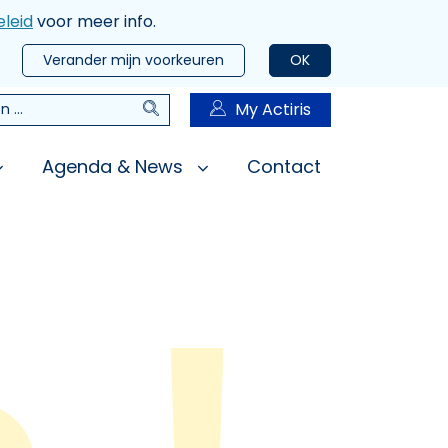
leid
voor meer info.
Verander mijn voorkeuren
OK
Zoeken
My Actiris
n
Agenda & News
Contact