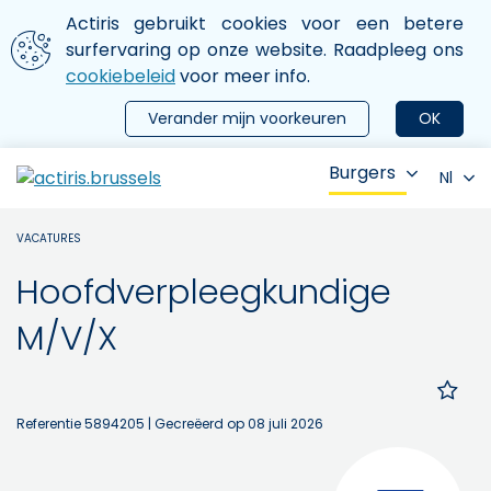
Aller au contenu principal
We gebruiken cookies
Actiris gebruikt cookies voor een betere
ermer le menu
surfervaring op onze website. Raadpleeg ons
cookiebeleid
voor meer info.
Verander mijn voorkeuren
OK
Burgers
Nl
VACATURES
Hoofdverpleegkundige
M/V/X
Referentie 5894205
| Gecreëerd op 08 juli 2026