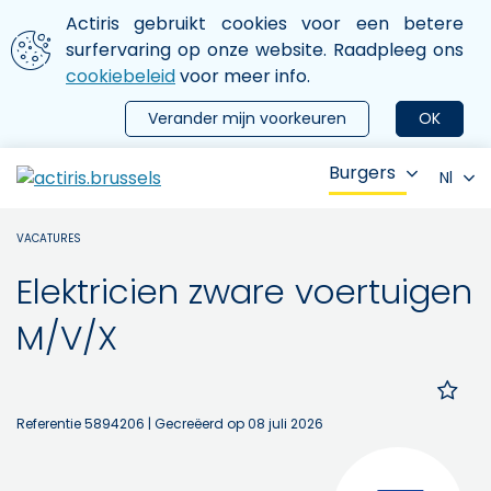
Aller au contenu principal
We gebruiken cookies
Actiris gebruikt cookies voor een betere
ermer le menu
surfervaring op onze website. Raadpleeg ons
cookiebeleid
voor meer info.
Verander mijn voorkeuren
OK
Burgers
Nl
VACATURES
Elektricien zware voertuigen
M/V/X
Referentie 5894206
| Gecreëerd op 08 juli 2026