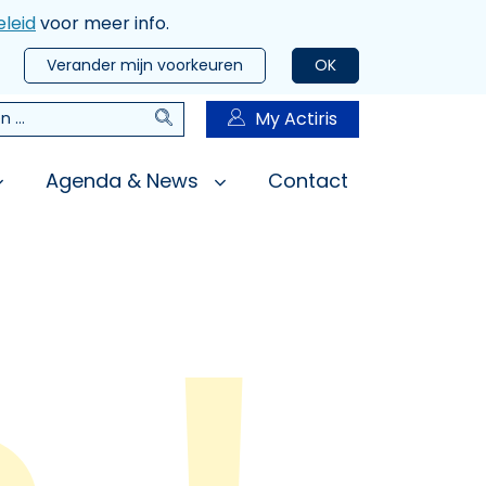
leid
voor meer info.
Verander mijn voorkeuren
OK
Zoeken
My Actiris
n
Agenda & News
Contact