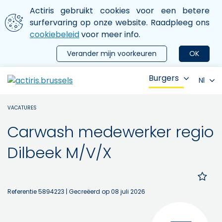
Aller au contenu principal
We gebruiken cookies
Actiris gebruikt cookies voor een betere
ermer le menu
surfervaring op onze website. Raadpleeg ons
cookiebeleid
voor meer info.
Verander mijn voorkeuren
OK
Burgers
Nl
VACATURES
Carwash medewerker regio
Dilbeek M/V/X
Referentie 5894223
| Gecreëerd op 08 juli 2026