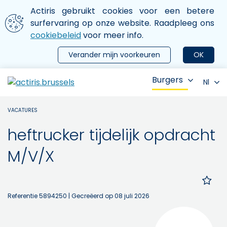
Aller au contenu principal
We gebruiken cookies
Actiris gebruikt cookies voor een betere
ermer le menu
surfervaring op onze website. Raadpleeg ons
cookiebeleid
voor meer info.
Verander mijn voorkeuren
OK
Burgers
Nl
VACATURES
heftrucker tijdelijk opdracht
M/V/X
Referentie 5894250
| Gecreëerd op 08 juli 2026