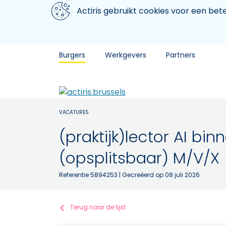
Aller au contenu principal
We gebruiken cookies
Actiris gebruikt cookies voor een be
Burgers
Werkgevers
Partners
VACATURES
(praktijk)lector AI b
(opsplitsbaar) M/V/X
Referentie 5894253
| Gecreëerd op 08 juli 2026
Terug naar de lijst