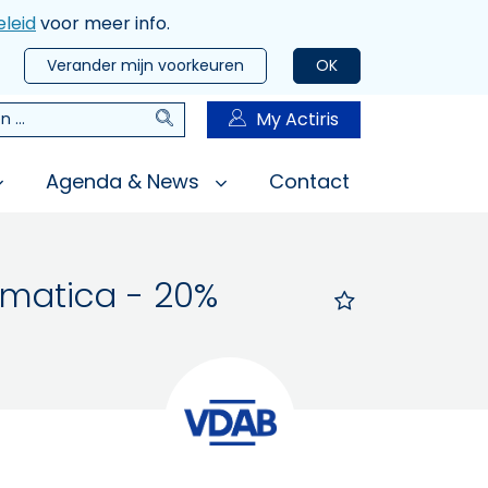
leid
voor meer info.
Verander mijn voorkeuren
OK
Zoeken
My Actiris
n
Agenda & News
Contact
ormatica - 20%