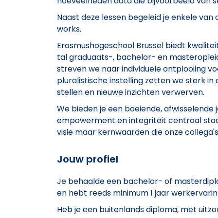
hoeveelheden data die bijvoorbeeld van 
Naast deze lessen begeleid je enkele van o
works.
Erasmushogeschool Brussel biedt kwaliteit
tal graduaats-, bachelor- en masteroplei
streven we naar individuele ontplooiing voo
pluralistische instelling zetten we sterk i
stellen en nieuwe inzichten verwerven.
We bieden je een boeiende, afwisselende
empowerment en integriteit centraal staan
visie maar kernwaarden die onze collega's 
Jouw profiel
Je behaalde een bachelor- of masterdiplom
en hebt reeds minimum 1 jaar werkervarin
Heb je een buitenlands diploma, met uitz