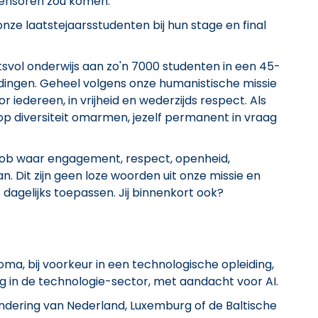
sensoren zou komen.
nze laatstejaarsstudenten bij hun stage en final
svol onderwijs aan zo'n 7000 studenten in een 45-
dingen. Geheel volgens onze humanistische missie
r iedereen, in vrijheid en wederzijds respect. Als
n op diversiteit omarmen, jezelf permanent in vraag
 job waar engagement, respect, openheid,
. Dit zijn geen loze woorden uit onze missie en
dagelijks toepassen. Jij binnenkort ook?
a, bij voorkeur in een technologische opleiding,
g in de technologie-sector, met aandacht voor AI.
ondering van Nederland, Luxemburg of de Baltische