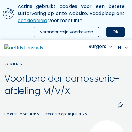
Aller au contenu principal
We gebruiken cookies
Actiris gebruikt cookies voor een betere
ermer le menu
surfervaring op onze website. Raadpleeg ons
cookiebeleid
voor meer info.
Verander mijn voorkeuren
OK
Burgers
Nl
VACATURES
Voorbereider carrosserie-
afdeling M/V/X
Referentie 5894265
| Gecreëerd op 08 juli 2026