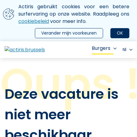
Aller au contenu principal
We gebruiken cookies
Actiris gebruikt cookies voor een betere
ermer le menu
surfervaring op onze website. Raadpleeg ons
cookiebeleid
voor meer info.
Verander mijn voorkeuren
OK
Burgers
Nl
Deze vacature is
niet meer
beschikbaar.