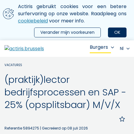
Aller au contenu principal
We gebruiken cookies
Actiris gebruikt cookies voor een betere
ermer le menu
surfervaring op onze website. Raadpleeg ons
cookiebeleid
voor meer info.
Verander mijn voorkeuren
OK
Burgers
Nl
VACATURES
(praktijk)lector
bedrijfsprocessen en SAP -
25% (opsplitsbaar) M/V/X
Referentie 5894275
| Gecreëerd op 08 juli 2026