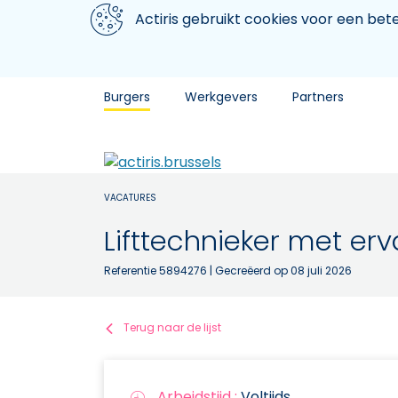
Aller au contenu principal
We gebruiken cookies
Actiris gebruikt cookies voor een be
Burgers
Werkgevers
Partners
VACATURES
Lifttechnieker met er
Referentie 5894276
| Gecreëerd op 08 juli 2026
Terug naar de lijst
Arbeidstijd :
Voltijds