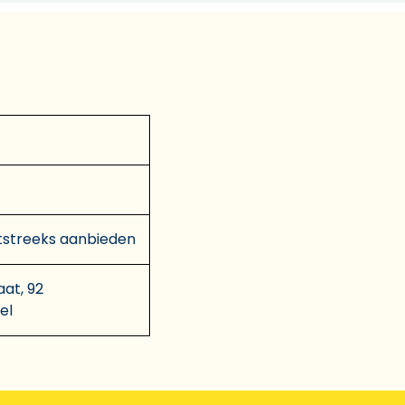
tstreeks aanbieden
aat, 92
el