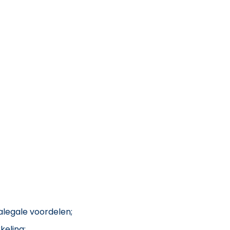
alegale voordelen;
keling;