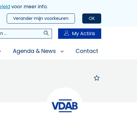
leid
voor meer info.
Verander mijn voorkeuren
OK
Zoeken
My Actiris
n
Agenda & News
Contact