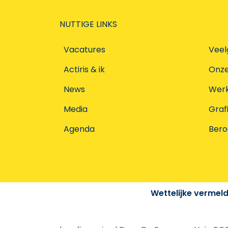
NUTTIGE LINKS
Vacatures
Veel
Actiris & ik
Onz
News
Werke
Media
Graf
Agenda
Ber
Wettelijke vermel