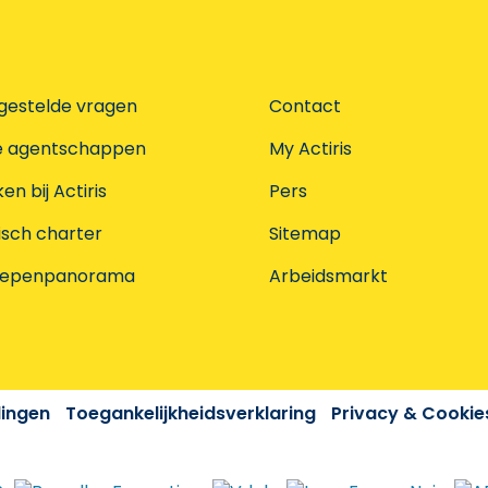
gestelde vragen
Contact
e agentschappen
My Actiris
n bij Actiris
Pers
isch charter
Sitemap
oepenpanorama
Arbeidsmarkt
dingen
Toegankelijkheidsverklaring
Privacy & Cookie