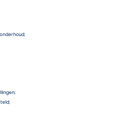
 onderhoud;
llingen;
teld;