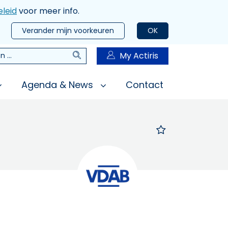
leid
voor meer info.
Verander mijn voorkeuren
OK
Zoeken
My Actiris
n
Agenda & News
Contact