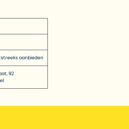
tstreeks aanbieden
aat, 92
el