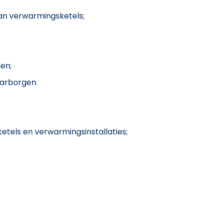
an verwarmingsketels;
men;
aarborgen.
etels en verwarmingsinstallaties;