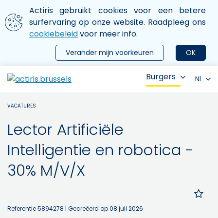
Aller au contenu principal
We gebruiken cookies
Actiris gebruikt cookies voor een betere
ermer le menu
surfervaring op onze website. Raadpleeg ons
cookiebeleid
voor meer info.
Verander mijn voorkeuren
OK
Burgers
Nl
VACATURES
Lector Artificiële
Intelligentie en robotica -
30% M/V/X
Referentie 5894278
| Gecreëerd op 08 juli 2026